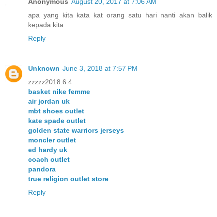
Anonymous
August 20, 2017 at 7:06 AM
apa yang kita kata kat orang satu hari nanti akan balik
kepada kita
Reply
Unknown
June 3, 2018 at 7:57 PM
zzzzz2018.6.4
basket nike femme
air jordan uk
mbt shoes outlet
kate spade outlet
golden state warriors jerseys
moncler outlet
ed hardy uk
coach outlet
pandora
true religion outlet store
Reply