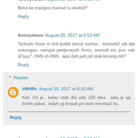
Betul ke mangsa memali tu shahid?
Reply
Anonymous
August 20, 2017 at 6:52 AM
Terbukti Huse ni ahli politik beruk sarkas....berbelit2 utk dpt
sokongan...sampai penjenayah forex, memali etc pun nak
di"suci". PAN oh PAN...apa dah jadi pd otak korang nih?
Reply
Replies
IrWrWs
August 20, 2017 at 8:15 AM
Kan 1% je.. kalau otak dia ada 100 idea.. satu je yg
boleh pakai.. inilah yg terjadi pd otak mereka2 itu..
Reply