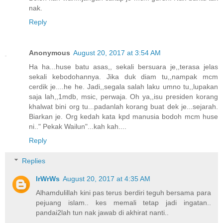
nak.
Reply
Anonymous
August 20, 2017 at 3:54 AM
Ha ha...huse batu asas,, sekali bersuara je,,terasa jelas
sekali kebodohannya. Jika duk diam tu,,nampak mcm
cerdik je....he he. Jadi,,segala salah laku umno tu,,lupakan
saja lah,,1mdb, msic, perwaja. Oh ya,,isu presiden korang
khalwat bini org tu...padanlah korang buat dek je...sejarah.
Biarkan je. Org kedah kata kpd manusia bodoh mcm huse
ni.." Pekak Wailun"...kah kah....
Reply
Replies
IrWrWs
August 20, 2017 at 4:35 AM
Alhamdulillah kini pas terus berdiri teguh bersama para
pejuang islam.. kes memali tetap jadi ingatan..
pandai2lah tun nak jawab di akhirat nanti..