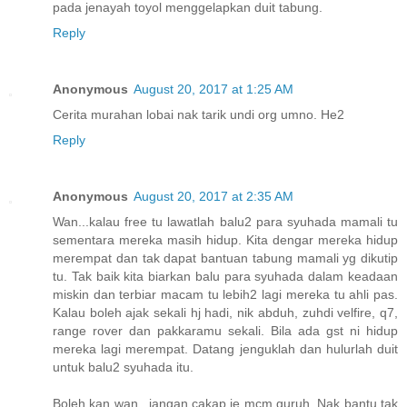
pada jenayah toyol menggelapkan duit tabung.
Reply
Anonymous
August 20, 2017 at 1:25 AM
Cerita murahan lobai nak tarik undi org umno. He2
Reply
Anonymous
August 20, 2017 at 2:35 AM
Wan...kalau free tu lawatlah balu2 para syuhada mamali tu
sementara mereka masih hidup. Kita dengar mereka hidup
merempat dan tak dapat bantuan tabung mamali yg dikutip
tu. Tak baik kita biarkan balu para syuhada dalam keadaan
miskin dan terbiar macam tu lebih2 lagi mereka tu ahli pas.
Kalau boleh ajak sekali hj hadi, nik abduh, zuhdi velfire, q7,
range rover dan pakkaramu sekali. Bila ada gst ni hidup
mereka lagi merempat. Datang jenguklah dan hulurlah duit
untuk balu2 syuhada itu.
Boleh kan wan...jangan cakap je mcm guruh. Nak bantu tak