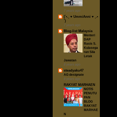
7 years ago
(`•.¸ ♥ UmmiAnni ♥ ¸.•
´)
7 years ago
Blog-list Malaysia
Menteri
DAP
Rasis S.
Kulasega
ran Sila
Letak
Jawatan
8 years ago
steadyaku47
AG designate
8 years ago
RAKYAT MARHAEN
NOTIS
PENUTU
PAN
BLOG
RAKYAT
MARHAE
N