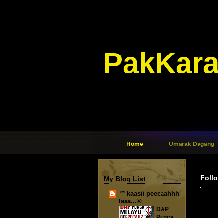
PakKar
Home
Umarak Dagang
Foll
My Blog List
™ kaasii peecaahhh
laaa...®
DAP
Punca