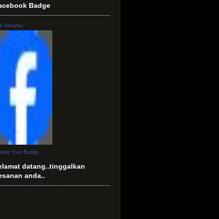
acebook Badge
k Karamu
eate Your Badge
elamat datang..tinggalkan
esanan anda..