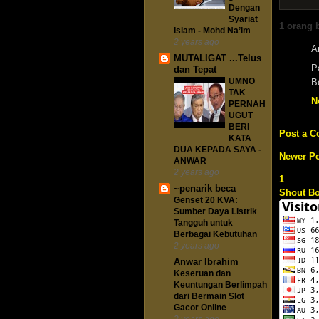
Dengan
Syariat
1 orang 
Islam - Mohd Na’im
2 years ago
A
MUTALIGAT ...Telus
P
dan Tepat
UMNO
B
TAK
N
PERNAH
UGUT
BERI
Post a 
KATA
DUA KEPADA SAYA -
Newer Po
ANWAR
2 years ago
1
~penarik beca
Shout B
Genset 20 KVA:
Sumber Daya Listrik
Tangguh untuk
Berbagai Kebutuhan
2 years ago
Anwar Ibrahim
Keseruan dan
Keuntungan Berlimpah
dari Bermain Slot
Gacor Online
2 years ago