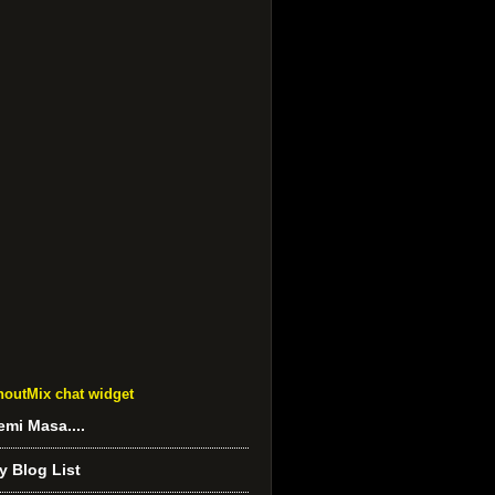
houtMix chat widget
emi Masa....
y Blog List