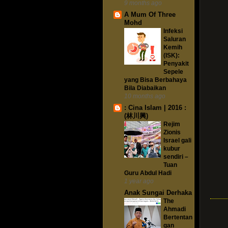
9 months ago
A Mum Of Three
Mohd
Infeksi
Saluran
Kemih
(ISK):
Penyakit
Sepele
yang Bisa Berbahaya
Bila Diabaikan
10 months ago
: Cina Islam | 2016 :
(林川興)
Rejim
Zionis
Israel gali
kubur
sendiri –
Tuan
Guru Abdul Hadi
1 year ago
Anak Sungai Derhaka
The
Ahmadi
Bertentan
gan