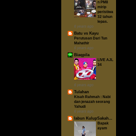
n PM8
mirip
peristiwa
32 tahun
lepas.
6 years ago
Batu vs Kayu
Perutusan Dari Tun
Mahathir
6 years ago
Biaqpila
LIVE AJL
34
6 years ago
Tulahan
Kisah Rahmah : Nabi
dan jenazah seorang
Yahudi
6 years ago
labun KulupSakah...
Bapak
ayam