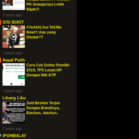
PH Sewajarnya Lebih
Bijak!!!
7 years ago
SISI BUKIT
#YaAkhi,You Tell Me
Now!!! Apa yang
Ditolak??
7 years ago
Aspal Putih
Cara Cek Daftar Pemilih
2019, TPS Lewat HP
Dengan NIK-KTP
7 years ago
Libang Libu
Zaid Ibrahim Terjun
Dengan Botol2nya,
Biarkan.. biarkan..
7 years ago
IPOHMALAY