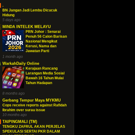
.
BN Jangan Jadi Lembu Dicucuk
Hidung
5 days ago
MINDA INTELEK MELAYU
PRN Johor : Senarai
Penuh 56 Calon Barisan
Nasional Mengikut
Kerusi, Nama dan
Jawatan Parti
1 month ago
WarkahDaily Online
Kerajaan Rancang
Larangan Media Sosial
Bawah 16 Tahun Mulai
Tahun Hadapan
8 months ago
Gerbang Tempur Maya MYKMU
Cops receive reports against Rafidah
Ibrahim over surau issue
10 months ago
TAIPINGMALI (TM)
TENGKU ZAFRUL AKAN PERJELAS
SPEKULASI SERTAI PKR DALAM