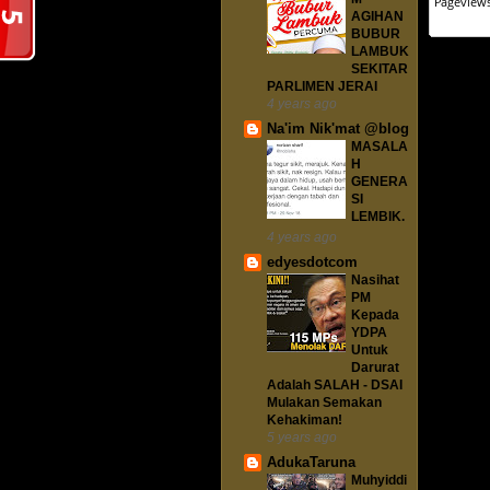
AGIHAN
BUBUR
LAMBUK
SEKITAR
PARLIMEN JERAI
4 years ago
Na'im Nik'mat @blog
MASALA
H
GENERA
SI
LEMBIK.
4 years ago
edyesdotcom
Nasihat
PM
Kepada
YDPA
Untuk
Darurat
Adalah SALAH - DSAI
Mulakan Semakan
Kehakiman!
5 years ago
AdukaTaruna
Muhyiddi