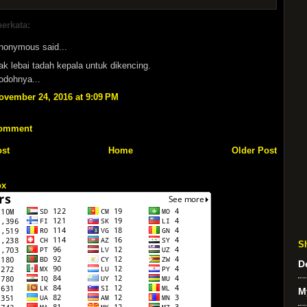
berkata:
nonymous said...
ak lebai tadah kepala untuk dikencing.
odohnya...
ovember 24, 2016 at 9:09 PM
Comment
st
Home
Older Post
ox
S
D
M