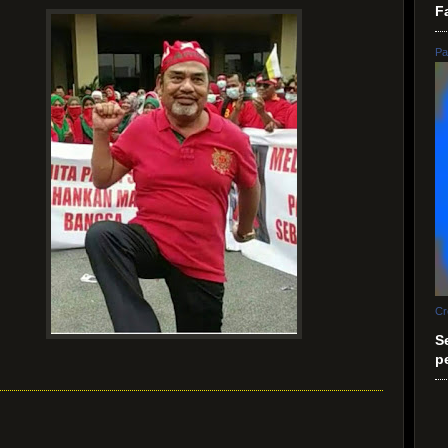
F
Pa
Cr
S
p