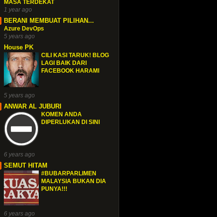
MASA TERDEKAT
1 year ago
BERANI MEMBUAT PILIHAN...
Azure DevOps
5 years ago
House PK
CILI KASI TARUK! BLOG
LAGI BAIK DARI
FACEBOOK HARAMI
5 years ago
ANWAR AL JUBURI
KOMEN ANDA
DIPERLUKAN DI SINI
6 years ago
SEMUT HITAM
#BUBARPARLIMEN
MALAYSIA BUKAN DIA
PUNYA!!!
6 years ago