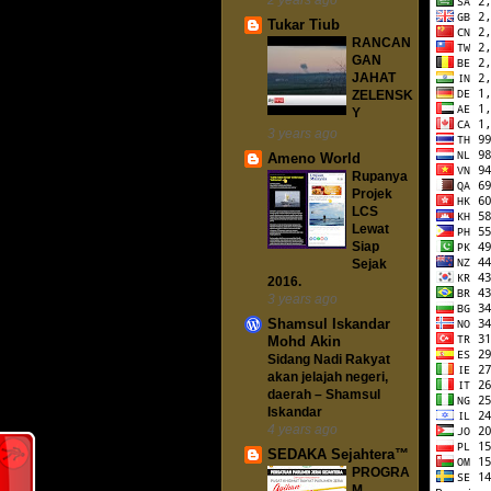
Tukar Tiub
RANCAN
GAN
JAHAT
ZELENSK
Y
3 years ago
Ameno World
Rupanya
Projek
LCS
Lewat
Siap
Sejak
2016.
3 years ago
Shamsul Iskandar
Mohd Akin
Sidang Nadi Rakyat
akan jelajah negeri,
daerah – Shamsul
Iskandar
4 years ago
SEDAKA Sejahtera™
PROGRA
M