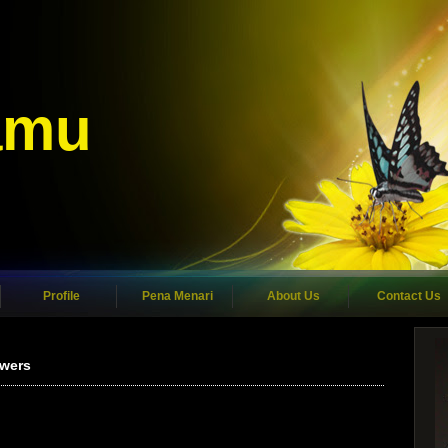
amu
Profile
Pena Menari
About Us
Contact Us
owers