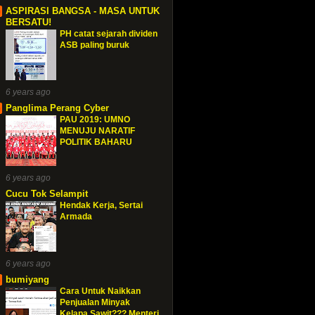
ASPIRASI BANGSA - MASA UNTUK
BERSATU!
PH catat sejarah dividen
ASB paling buruk
6 years ago
Panglima Perang Cyber
PAU 2019: UMNO
MENUJU NARATIF
POLITIK BAHARU
6 years ago
Cucu Tok Selampit
Hendak Kerja, Sertai
Armada
6 years ago
bumiyang
Cara Untuk Naikkan
Penjualan Minyak
Kelapa Sawit??? Menteri