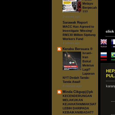
Melayu
Berpecah
???
2 weeks ago
Sarawak Report
MACC Has Agreed to
Investigate ‘Missing’
click
RM130 Million Sipitang
Workers Fund
4 weeks ago
Kerabu Bersuara ®
Israel–
Iran
Bakal
Meletus
Lagi?
HEP
Laporan
PUL
NYT Dedah Tanda-
Tanda Awal!
8 months ago
kara
Minda Cikgupj@pk
KECENDERUNGAN
MELAKUKAN
KEJAHATAN/MAKSIAT
LEBIH DARIPADA
KEBAIKAN/IBADAT?