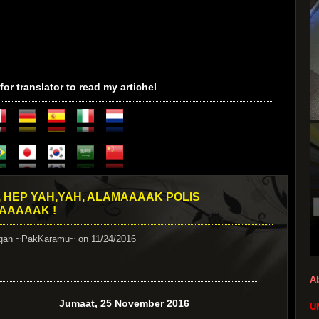
 for translator to read my artichel
, HEP YAH,YAH, ALAMAAAAK POLIS
AAAAAK !
ngan
~PakKaramu~
on 11/24/2016
A
Jumaat, 25 November 2016
U