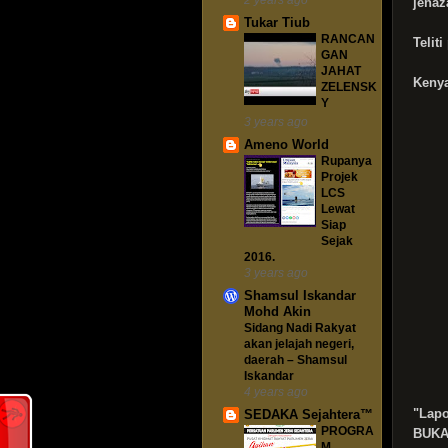
jenaz
Tukar Tiub
RANCAN
Telit
GAN
JAHAT
Kenya
ZELENSK
Y
3 years ago
Ameno World
Rupanya
Projek
LCS
Lewat
Siap
Sejak
2016.
3 years ago
Shamsul Iskandar
Mohd Akin
Sidang Nadi Rakyat
akan jelajah negeri,
daerah – Shamsul
Iskandar
4 years ago
"Lapo
SEDAKA Sejahtera™
PROGRA
BUKA
M