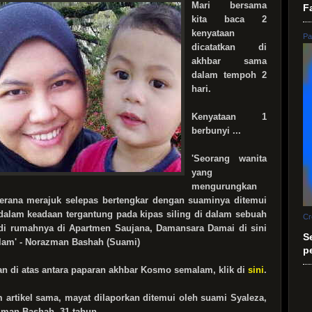
M
ari bersama
F
kita baca 2
kenyataan
Pa
dicatatkan di
akhbar sama
dalam tempoh 2
hari.
Kenyataan 1
berbunyi ...
'Seorang wanita
yang
mengurungkan
kerana merajuk selepas bertengkar dengan suaminya ditemui
dalam keadaan tergantung pada kipas siling di dalam sebuah
Cr
 di rumahnya di Apartmen Saujana, Damansara Damai di sini
S
am' - Norazman Bashah (Suami)
p
an di atas antara paparan akhbar Kosmo semalam, klik di
sini
.
 artikel sama, mayat dilaporkan ditemui oleh suami Syaleza,
man Bashah, 31 tahun.