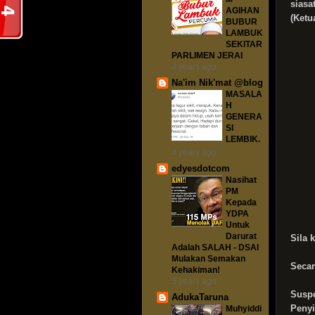
sias
AGIHAN
(Ketu
BUBUR
LAMBUK
SEKITAR
PARLIMEN JERAI
4 years ago
Na'im Nik'mat @blog
MASALA
H
GENERA
SI
LEMBIK.
4 years ago
edyesdotcom
Nasihat
PM
Kepada
YDPA
Untuk
Darurat
Sila k
Adalah SALAH - DSAI
Mulakan Semakan
Secar
Kehakiman!
5 years ago
Susp
AdukaTaruna
Penyi
Muhyiddi