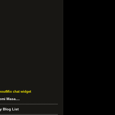
houtMix chat widget
emi Masa....
y Blog List