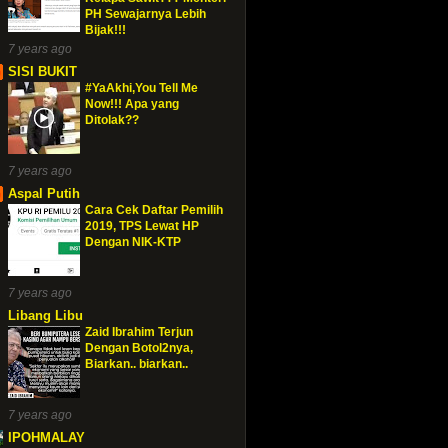
PH Sewajarnya Lebih
Bijak!!!
7 years ago
SISI BUKIT
#YaAkhi,You Tell Me
Now!!! Apa yang
Ditolak??
7 years ago
Aspal Putih
Cara Cek Daftar Pemilih
2019, TPS Lewat HP
Dengan NIK-KTP
7 years ago
Libang Libu
Zaid Ibrahim Terjun
Dengan Botol2nya,
Biarkan.. biarkan..
7 years ago
IPOHMALAY