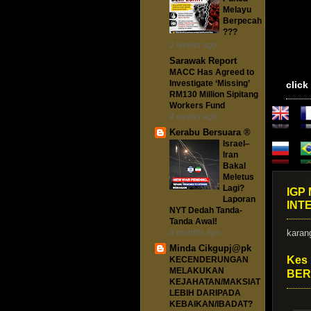
Melayu
Berpecah
???
2 weeks ago
Sarawak Report
MACC Has Agreed to
Investigate ‘Missing’
click
RM130 Million Sipitang
Workers Fund
4 weeks ago
Kerabu Bersuara ®
Israel–
Iran
Bakal
Meletus
Lagi?
IGP
Laporan
INT
NYT Dedah Tanda-
Tanda Awal!
8 months ago
kara
Minda Cikgupj@pk
Kes 
KECENDERUNGAN
MELAKUKAN
BE
KEJAHATAN/MAKSIAT
LEBIH DARIPADA
KEBAIKAN/IBADAT?