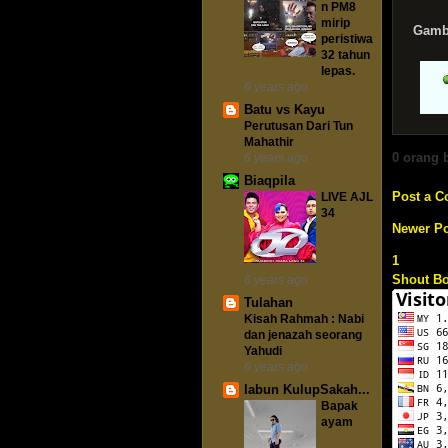
n PM8
mirip
Gamba
peristiwa
32 tahun
lepas.
6 years ago
Batu vs Kayu
Perutusan Dari Tun
Mahathir
0 orang 
6 years ago
Biaqpila
Post a 
LIVE AJL
34
Newer Po
1
Shout B
6 years ago
Tulahan
Kisah Rahmah : Nabi
dan jenazah seorang
Yahudi
6 years ago
labun KulupSakah...
Bapak
ayam