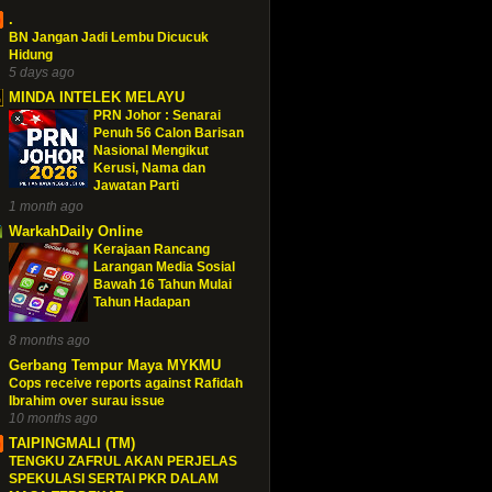
.
BN Jangan Jadi Lembu Dicucuk
Hidung
5 days ago
MINDA INTELEK MELAYU
PRN Johor : Senarai
Penuh 56 Calon Barisan
Nasional Mengikut
Kerusi, Nama dan
Jawatan Parti
1 month ago
WarkahDaily Online
Kerajaan Rancang
Larangan Media Sosial
Bawah 16 Tahun Mulai
Tahun Hadapan
8 months ago
Gerbang Tempur Maya MYKMU
Cops receive reports against Rafidah
Ibrahim over surau issue
10 months ago
TAIPINGMALI (TM)
TENGKU ZAFRUL AKAN PERJELAS
SPEKULASI SERTAI PKR DALAM