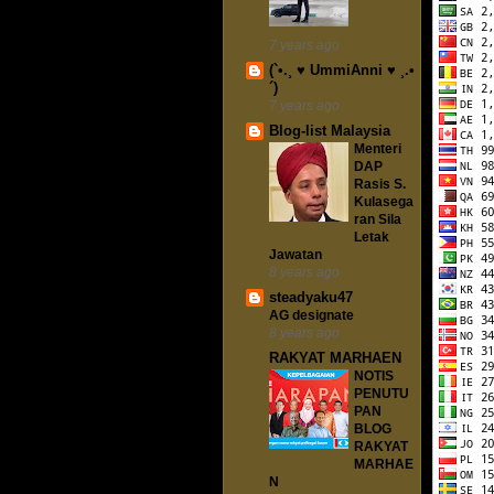
7 years ago
(`•.¸ ♥ UmmiAnni ♥ ¸.•
´)
7 years ago
Blog-list Malaysia
Menteri
DAP
Rasis S.
Kulasega
ran Sila
Letak
Jawatan
8 years ago
steadyaku47
AG designate
8 years ago
RAKYAT MARHAEN
NOTIS
PENUTU
PAN
BLOG
RAKYAT
MARHAE
N