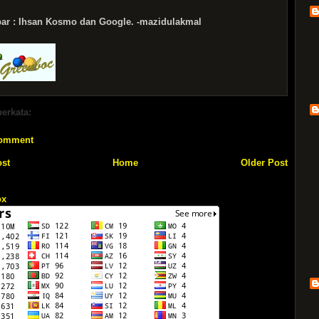
r : Ihsan Kosmo dan Google. -mazidulakmal
berkata:
Comment
st
Home
Older Post
ox