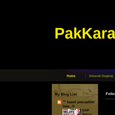
PakKar
Home
Umarak Dagang
Foll
My Blog List
™ kaasii peecaahhh
laaa...®
DAP
Punca