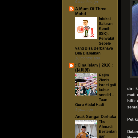
9 months ago
A Mum Of Three
Mohd
Infeksi
Saluran
Kemih
(ISK):
Penyakit
Sepele
yang Bisa Berbahaya
Bila Diabaikan
10 months ago
: Cina Islam | 2016 :
(林川興)
Rejim
Zionis
Israel gali
diri 
kubur
mati 
sendiri –
Tuan
bilik
Guru Abdul Hadi
semal
1 year ago
Anak Sungai Derhaka
Petik
The
Ahmadi
Bertentan
Dalam
gan
Noraz