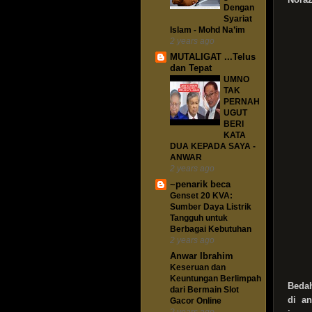
Dengan
Syariat
Islam - Mohd Na’im
2 years ago
MUTALIGAT ...Telus
dan Tepat
UMNO
TAK
PERNAH
UGUT
BERI
KATA
DUA KEPADA SAYA -
ANWAR
2 years ago
~penarik beca
Genset 20 KVA:
Sumber Daya Listrik
Tangguh untuk
Berbagai Kebutuhan
2 years ago
Anwar Ibrahim
Keseruan dan
Keuntungan Berlimpah
Bedah
dari Bermain Slot
di an
Gacor Online
2 years ago