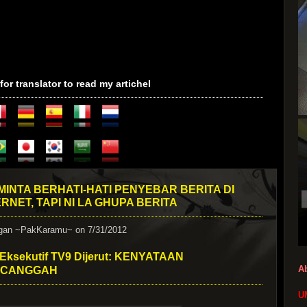
 for translator to read my artichel
 MINTA BERHATI-HATI PENYEBAR BERITA DI
ERNET, TAPI NI LA GHUPA BERITA
ngan
~PakKaramu~
on 7/31/2012
Eksekutif TV9 Dijerut: KENYATAAN
A
RCANGGAH
U