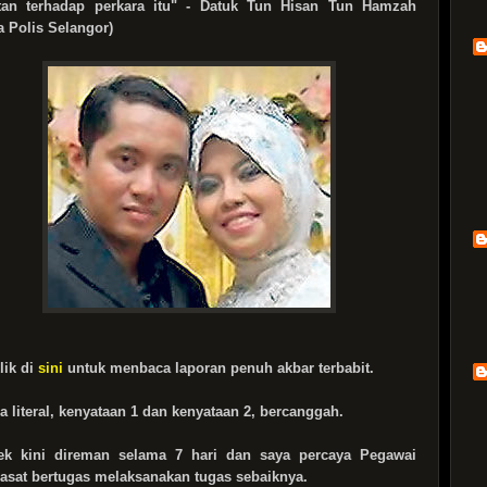
atan terhadap perkara itu" - Datuk Tun Hisan Tun Hamzah
a Polis Selangor)
lik di
sini
untuk menbaca laporan penuh akbar terbabit.
a literal, kenyataan 1 dan kenyataan 2, bercanggah.
ek kini direman selama 7 hari dan
saya percaya Pegawai
asat bertugas melaksanakan tugas sebaiknya
.