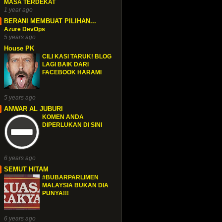
MASA TERDEKAT
1 year ago
BERANI MEMBUAT PILIHAN...
Azure DevOps
5 years ago
House PK
CILI KASI TARUK! BLOG
LAGI BAIK DARI
FACEBOOK HARAMI
5 years ago
ANWAR AL JUBURI
KOMEN ANDA
DIPERLUKAN DI SINI
6 years ago
SEMUT HITAM
#BUBARPARLIMEN
MALAYSIA BUKAN DIA
PUNYA!!!
6 years ago