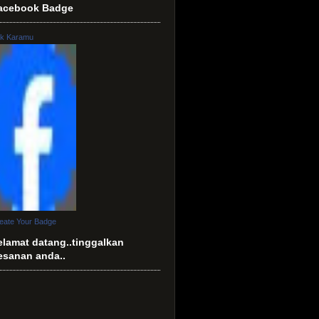
acebook Badge
k Karamu
eate Your Badge
elamat datang..tinggalkan
esanan anda..