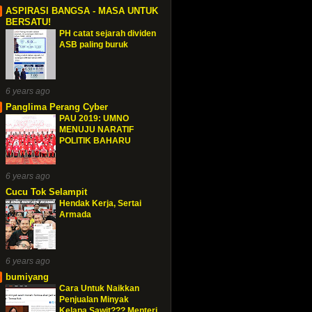
ASPIRASI BANGSA - MASA UNTUK
BERSATU!
PH catat sejarah dividen
ASB paling buruk
6 years ago
Panglima Perang Cyber
PAU 2019: UMNO
MENUJU NARATIF
POLITIK BAHARU
6 years ago
Cucu Tok Selampit
Hendak Kerja, Sertai
Armada
6 years ago
bumiyang
Cara Untuk Naikkan
Penjualan Minyak
Kelapa Sawit??? Menteri