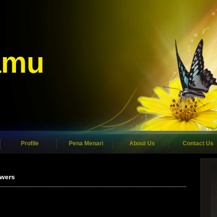
amu
Profile
Pena Menari
About Us
Contact Us
owers